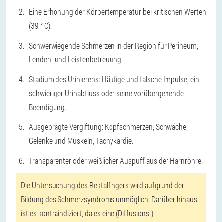
Eine Erhöhung der Körpertemperatur bei kritischen Werten
(39 ° C).
Schwerwiegende Schmerzen in der Region für Perineum,
Lenden- und Leistenbetreuung.
Stadium des Urinierens: Häufige und falsche Impulse, ein
schwieriger Urinabfluss oder seine vorübergehende
Beendigung.
Ausgeprägte Vergiftung: Kopfschmerzen, Schwäche,
Gelenke und Muskeln, Tachykardie.
Transparenter oder weißlicher Auspuff aus der Harnröhre.
Die Untersuchung des Rektalfingers wird aufgrund der
Bildung des Schmerzsyndroms unmöglich. Darüber hinaus
ist es kontraindiziert, da es eine (Diffusions-)