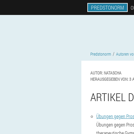
PREDSTONORM
O
Predstonorm
Autoren vo
AUTOR:
NATASCHA
HERAUSGEGEBEN VON:
3 
ARTIKEL 
Übungen gegen Prosta
Übungen gegen Prost
therapeutische Gymn