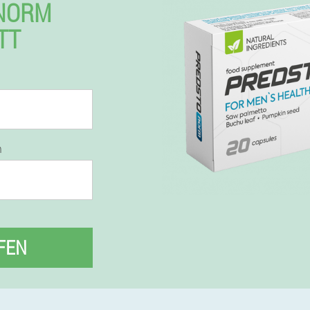
NORM
TT
n
FEN