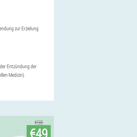
endung zur Erzielung
n der Entzündung der
llen Medizin).
€98
€49