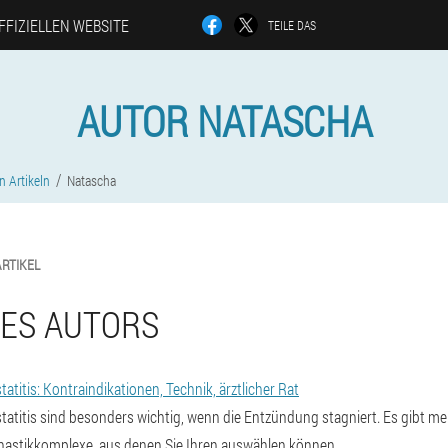
FFIZIELLEN WEBSITE
TEILE DAS
AUTOR NATASCHA
n Artikeln
Natascha
ARTIKEL
DES AUTORS
titis: Kontraindikationen, Technik, ärztlicher Rat
atitis sind besonders wichtig, wenn die Entzündung stagniert. Es gibt m
astikkomplexe, aus denen Sie Ihren auswählen können.